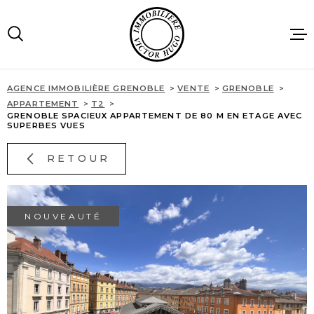
Aller
Aller
Aller
Aller
à
à
au
au
:
la
menu
contenu
recherche
principal
AGENCE IMMOBILIÈRE GRENOBLE
VENTE
GRENOBLE
ACCUEIL
APPARTEMENT
T2
GRENOBLE SPACIEUX APPARTEMENT DE 80 M EN ETAGE AVEC
SUPERBES VUES
VENTES
RETOUR
LOCATIONS
NOUVEAUTÉ
IMMOBILIE
PROFESSIO
AGENCE