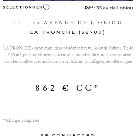
Réf :
35 av de l'obiou
SÉLECTIONNER
T2 - 35 AVENUE DE L'OBIOU
LA TRONCHE (38700)
LA TRONCHE - prox tram, dans résidence neuve, 35 av de l'obiou, T2 de
47.30 m², pièce de vie avec coin cuisine, une chambre, une pièce annexe
dans les combles avec accès intérieur, balcon, chauffage indiv. électrique,
LOYER 782€ + CHARGES 80€ - HONOS 614€ dont 141€ frais EDL -
DG 782€ Zone soumise à l'encadrement des loyers (Loyer de base 621 €‚/
mois. Loyer de référence majoré (loyer maximum autorisé) 745 €/ mois.
862 €
CC*
Complément compris : 37 € Proche commodités et transport, terrasse. «
Les informations sur les risques auxquels ce bien est exposé sont
disponibles sur le site Géorisques http://www.georisques.gouv.fr ”.
IMMOBILIERE VICTOR HUGO 04. 76. 47. 35.00
* Charges comprises
SE CONNECTER