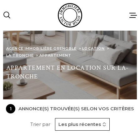
Aller
Aller
Aller
Aller
à
à
au
au
:
la
menu
contenu
recherche
principal
ACCUEIL
AGENCE IMMOBILIÈRE GRENOBLE
LOCATION
LA TRONCHE
APPARTEMENT
VENTES
APPARTEMENT EN LOCATION SUR LA-
TRONCHE
LOCATIONS
IMMOBILIE
PROFESSIO
1
ANNONCE(S) TROUVÉE(S) SELON VOS CRITÈRES
Trier par
Les plus récentes
AGENCE