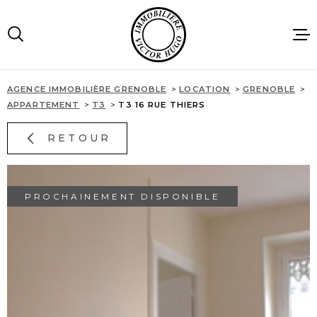
Aller
Aller
Aller
Aller
à
à
au
au
:
la
menu
contenu
recherche
principal
AGENCE IMMOBILIÈRE GRENOBLE
LOCATION
GRENOBLE
ACCUEIL
APPARTEMENT
T3
T3 16 RUE THIERS
RETOUR
VENTES
LOCATIONS
PROCHAINEMENT DISPONIBLE
IMMOBILIE
PROFESSIO
AGENCE