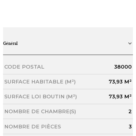
Général
Caractérisque
Valeurs
CODE POSTAL
38000
SURFACE HABITABLE (M²)
73,93 M²
SURFACE LOI BOUTIN (M²)
73,93 M²
NOMBRE DE CHAMBRE(S)
2
NOMBRE DE PIÈCES
3