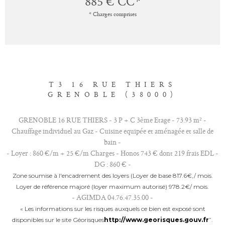
885 €
CC*
* Charges comprises
T3 16 RUE THIERS
GRENOBLE (38000)
GRENOBLE 16 RUE THIERS - 3 P + C 3ème Etage - 73.93 m² -
Chauffage individuel au Gaz - Cuisine equipée et aménagée et salle de
bain -
- Loyer : 860 €/m + 25 €/m Charges - Honos 743 € dont 219 frais EDL -
DG : 860 € -
Zone soumise à l'encadrement des loyers (Loyer de base 817.6€‚/ mois.
Loyer de référence majoré (loyer maximum autorisé) 978.2€/ mois.
- AGIMDA 04.76.47.35.00 -
« Les informations sur les risques auxquels ce bien est exposé sont
disponibles sur le site Géorisques
http://www.georisques.gouv.fr
”.