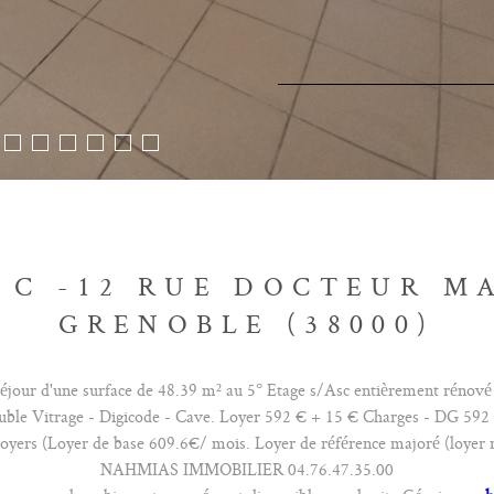
+ C -12 RUE DOCTEUR M
GRENOBLE (38000)
r d'une surface de 48.39 m² au 5° Etage s/Asc entièrement rénové ,
Double Vitrage - Digicode - Cave. Loyer 592 € + 15 € Charges - DG 59
oyers (Loyer de base 609.6€/ mois. Loyer de référence majoré (loye
NAHMIAS IMMOBILIER 04.76.47.35.00