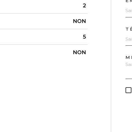
E
2
NON
T
5
NON
M
* 
obl