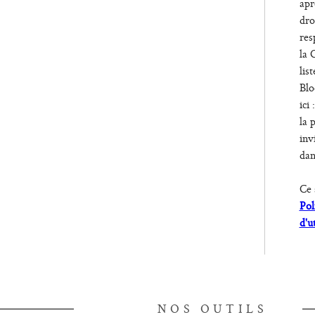
apr
dro
res
la 
lis
Blo
ici 
la 
inv
dan
Ce 
Pol
d'u
NOS OUTILS