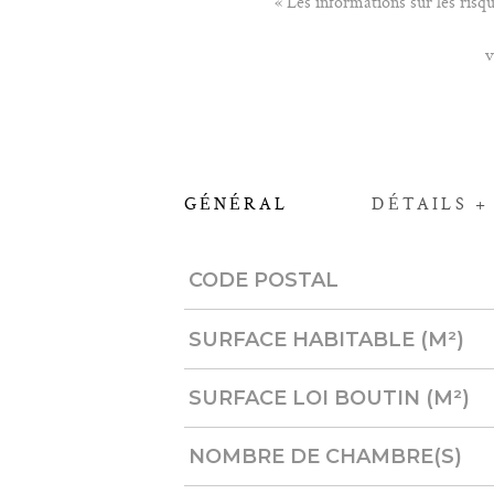
« Les informations sur les risq
v
GÉNÉRAL
DÉTAILS +
Caractérisque
Valeurs
CODE POSTAL
SURFACE HABITABLE (M²)
SURFACE LOI BOUTIN (M²)
NOMBRE DE CHAMBRE(S)