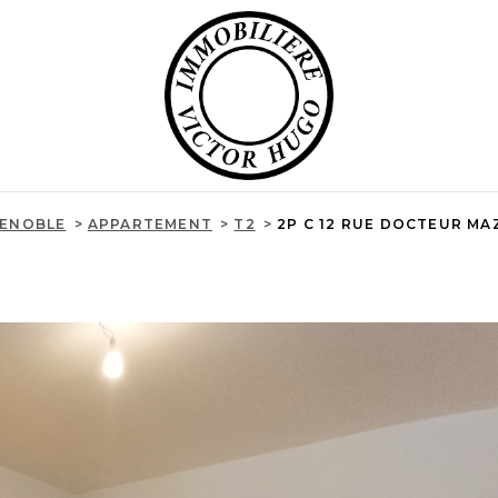
ENOBLE
APPARTEMENT
T2
2P C 12 RUE DOCTEUR MA
R
ESTIMER
1
Loyer
on
FILT
ÉE
MO PRO
le
2 Pièces