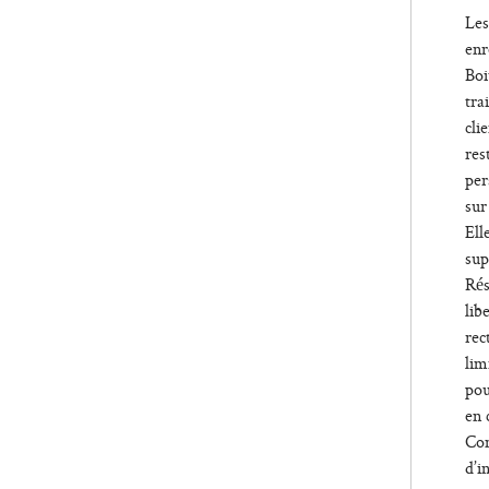
Les
enr
Boi
tra
cli
res
per
sur
Ell
sup
Rés
lib
rec
lim
pou
en 
Con
d’i