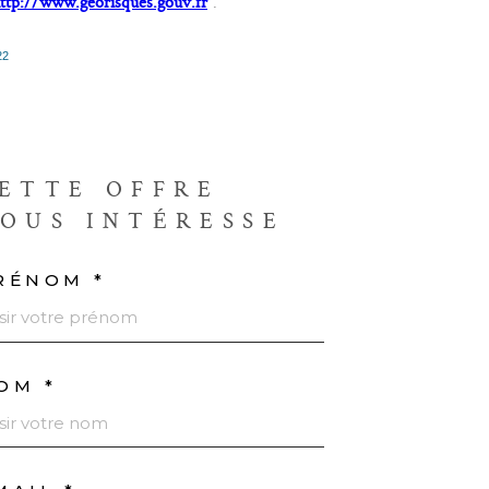
ttp://www.georisques.gouv.fr
”.
22
ETTE OFFRE
OUS INTÉRESSE
RÉNOM *
OM *