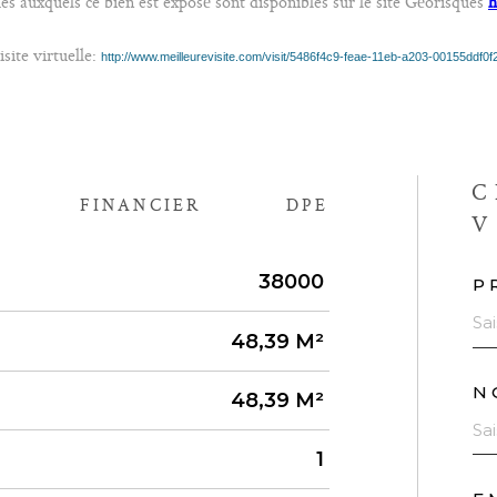
ues auxquels ce bien est exposé sont disponibles sur le site Géorisques
h
isite virtuelle:
http://www.meilleurevisite.com/visit/5486f4c9-feae-11eb-a203-00155ddf0f
C
FINANCIER
DPE
V
38000
P
48,39 M²
N
48,39 M²
1