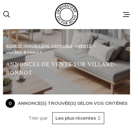
Aller
Aller
Aller
Aller
à
à
au
au
:
la
menu
contenu
recherche
principal
ACCUEIL
AGENCE IMMOBILIÈRE GRENOBLE
VENTE
VILLARD BONNOT
VENTES
ANNONCES DE VENTE SUR VILLARD-
BONNOT
LOCATIONS
IMMOBILIE
PROFESSIO
0
ANNONCE(S) TROUVÉE(S) SELON VOS CRITÈRES
Trier par
Les plus récentes
AGENCE