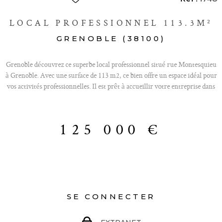
LOCAL PROFESSIONNEL 113.3M²
GRENOBLE (38100)
Grenoble découvrez ce superbe local professionnel situé rue Montesquieu
à Grenoble. Avec une surface de 113 m2, ce bien offre un espace idéal pour
vos activités professionnelles. Il est prêt à accueillir votre entreprise dans
les meilleures conditions. D'une surface de 113 m2 il dispose d'une entrée,
de cinq bureaux confortables, d'un coin cuisine convivial, 2 wc, d'une
réserve et de place de parking privatives. Bâtiment sécurisé par digicode.
125 000 €
Possibilité d'acquérire en sus des places de parking. Pour plus
d'informations ou pour organiser une visite, n'hésitez pas à nous
contacter. Charges de copropriété: 3578€ (Chauffage, eau froide) Taxe
Foncière: 3972 € Le prix indiqué comprend les honoraires à la charge du
Vendeur : prix du bien 125 000 €
SE CONNECTER