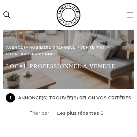
Aller
Aller
Aller
Aller
à
à
au
au
:
la
menu
contenu
recherche
principal
ACCUEIL
AGENCE IMMOBILIÈRE GRENOBLE
VENTE PRO
LOCAL PROFESSIONNEL
VENTES
LOCAL-PROFESSIONNEL À VENDRE
LOCATIONS
1
ANNONCE(S) TROUVÉE(S) SELON VOS CRITÈRES
IMMOBILIE
PROFESSIO
Trier par
Les plus récentes
AGENCE