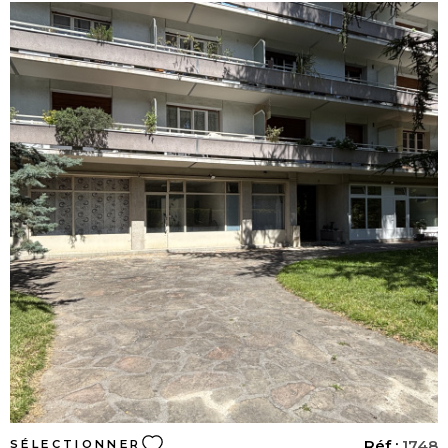
ALERTE E-M
CONTACT
VOIR LE BIEN
Réf :
1748
SÉLECTIONNER