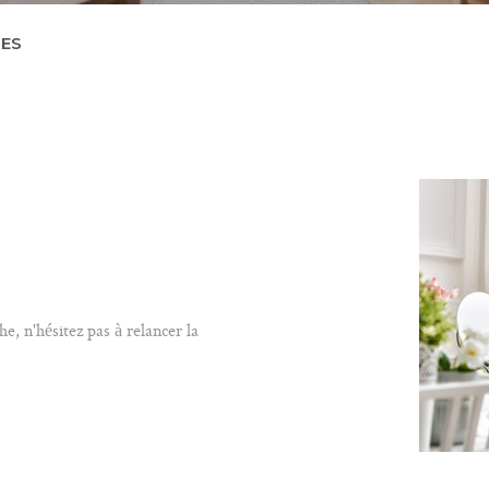
RES
R
ESTIMER
1
Budget
on
FILT
ÉE
MO PRO
e, n'hésitez pas à relancer la