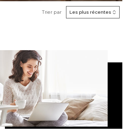
Trier par
Les plus récentes
CONTACT
VOIR LES
0
ANNONCES
RER
RÉINITIALISER LES
FILTRES