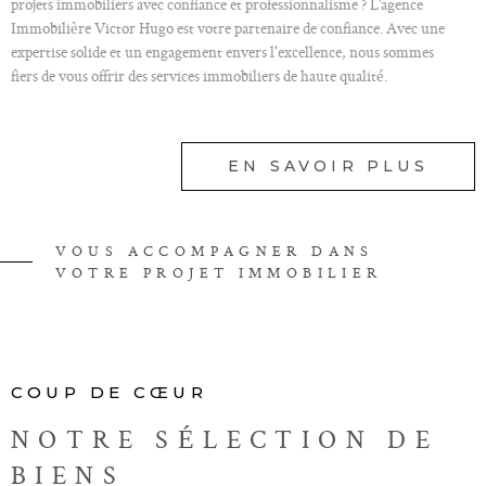
projets immobiliers avec confiance et professionnalisme ? L’agence
Immobilière Victor Hugo est votre partenaire de confiance. Avec une
expertise solide et un engagement envers l'excellence, nous sommes
fiers de vous offrir des services immobiliers de haute qualité.
Nos services en immobilier
EN SAVOIR PLUS
À l'agence Immobilière Victor Hugo, nous comprenons que chaque projet
immobilier est unique. C'est pourquoi nous offrons une gamme complète
de services pour répondre à vos besoins spécifiques.
Notre équipe dédiée met à votre disposition son savoir-faire et son réseau
VOUS ACCOMPAGNER DANS
pour VOUS ACCOMPAGNER À CHAQUE ÉTAPE DE VOTRE
VOTRE PROJET IMMOBILIER
PARCOURS IMMOBILIER.
Ainsi, vous pouvez faire appel à nos services pour vos besoins d'estimation
immobilière dans le cadre de la vente de votre bien, pour L'ACHAT ou la
LOCATION D'UN LOGEMENT dans la région.
COUP DE CŒUR
Nos services de vente et de location
NOTRE SÉLECTION
DE
BIENS