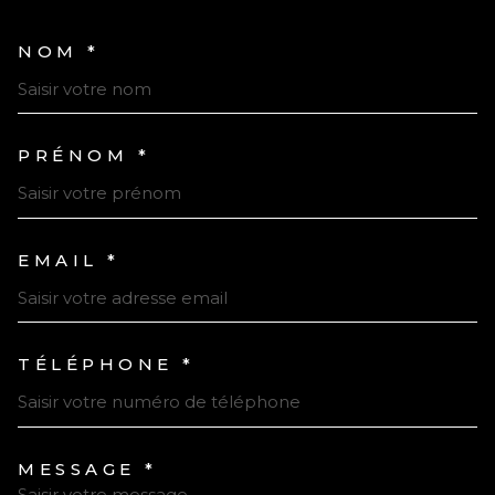
NOM *
TRAD_MELTEM_VOSCOORDONN
PRÉNOM *
EMAIL *
TÉLÉPHONE *
MESSAGE *
TRAD_MELTEM_VOREDEMAND