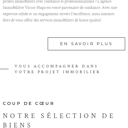
projets immobiliers avec confiance et professionnalisme ? L’agence
Immobilière Victor Hugo est votre partenaire de confiance. Avec une
expertise solide et un engagement envers l'excellence, nous sommes
fiers de vous offrir des services immobiliers de haute qualité.
Nos services en immobilier
EN SAVOIR PLUS
À l'agence Immobilière Victor Hugo, nous comprenons que chaque projet
immobilier est unique. C'est pourquoi nous offrons une gamme complète
de services pour répondre à vos besoins spécifiques.
Notre équipe dédiée met à votre disposition son savoir-faire et son réseau
VOUS ACCOMPAGNER DANS
pour VOUS ACCOMPAGNER À CHAQUE ÉTAPE DE VOTRE
VOTRE PROJET IMMOBILIER
PARCOURS IMMOBILIER.
Ainsi, vous pouvez faire appel à nos services pour vos besoins d'estimation
immobilière dans le cadre de la vente de votre bien, pour L'ACHAT ou la
LOCATION D'UN LOGEMENT dans la région.
COUP DE CŒUR
Nos services de vente et de location
NOTRE SÉLECTION
DE
BIENS