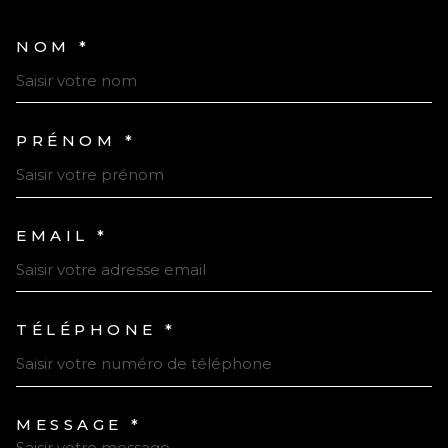
NOM *
TRAD_MELTEM_VOSCOORDONN
PRÉNOM *
EMAIL *
TÉLÉPHONE *
MESSAGE *
TRAD_MELTEM_VOREDEMAND