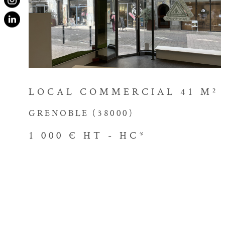
à vos besoins et à votre style
VOIR LE BIEN
l'agence Immobilière Victor Hu
transparent et d'un accompag
Contacter no
immobilière
LOCAL COMMERCIAL 41 M²
GRENOBLE (38000)
Prêt à démarrer votre aventu
? Contactez dès maintenant 
1 000 €
HT - HC*
là pour répondre à toutes vos 
vous fournir les conseils néce
éclairées. Faites confiance à
vous accompagner vers la conc