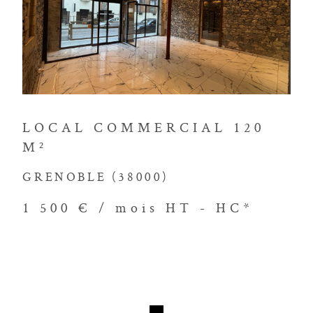
 de vie. Louer avec
VOIR LE BIEN
go, c'est la garantie d'un processus
nement personnalisé.
tre agence
LOCAL COMMERCIAL 120
M²
re immobilière avec notre agence
GRENOBLE (38000)
notre équipe expérimentée. Nous sommes
questions, discuter de vos projets et
1 500 € / mois
HT - HC*
ssaires pour prendre des décisions
 l'agence Immobilière Victor Hugo pour
rétisation de vos rêves immobiliers.