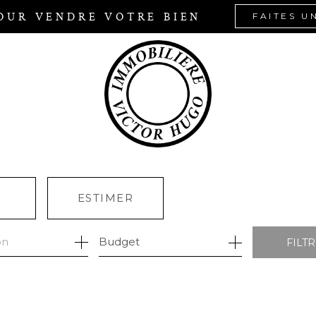
OUR VENDRE VOTRE BIEN
FAITES U
R
ESTIMER
Budget
FILT
ÉE
MO PRO