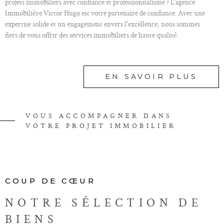
projets immobiliers avec confiance et professionnalisme ? L’agence
Immobilière Victor Hugo est votre partenaire de confiance. Avec une
expertise solide et un engagement envers l'excellence, nous sommes
fiers de vous offrir des services immobiliers de haute qualité.
Nos services en immobilier
EN SAVOIR PLUS
À l'agence Immobilière Victor Hugo, nous comprenons que chaque projet
immobilier est unique. C'est pourquoi nous offrons une gamme complète
de services pour répondre à vos besoins spécifiques.
Notre équipe dédiée met à votre disposition son savoir-faire et son réseau
VOUS ACCOMPAGNER DANS
pour VOUS ACCOMPAGNER À CHAQUE ÉTAPE DE VOTRE
VOTRE PROJET IMMOBILIER
PARCOURS IMMOBILIER.
Ainsi, vous pouvez faire appel à nos services pour vos besoins d'estimation
immobilière dans le cadre de la vente de votre bien, pour L'ACHAT ou la
LOCATION D'UN LOGEMENT dans la région.
COUP DE CŒUR
Nos services de vente et de location
NOTRE SÉLECTION
DE
BIENS