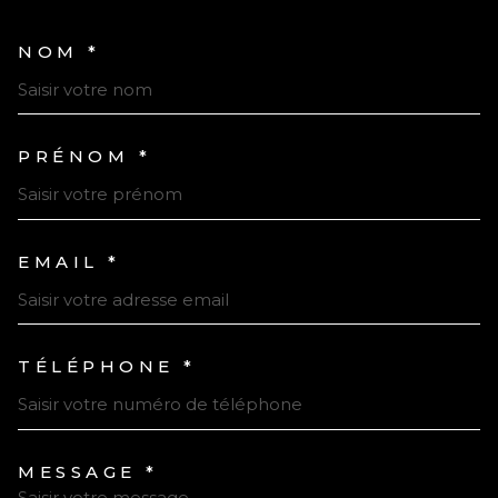
NOM *
TRAD_MELTEM_VOSCOORDONN
PRÉNOM *
EMAIL *
TÉLÉPHONE *
MESSAGE *
TRAD_MELTEM_VOREDEMAND