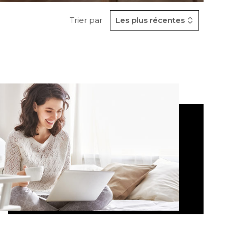
Trier par
Les plus récentes
CONTACT
VOIR LES
0
ANNONCES
RER
RÉINITIALISER LES
FILTRES