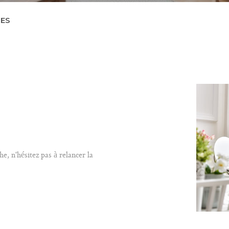
RES
R
ESTIMER
1
Loyer
on
FILT
ÉE
MO PRO
e, n'hésitez pas à relancer la