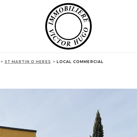
ST MARTIN D HERES
LOCAL COMMERCIAL
R
ESTIMER
1
Loyer
on
FILT
ÉE
MO PRO
nt-Martin-d'Hères