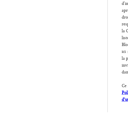
d’i
apr
dro
res
la 
lis
Blo
ici 
la 
inv
dan
Ce 
Pol
d'u