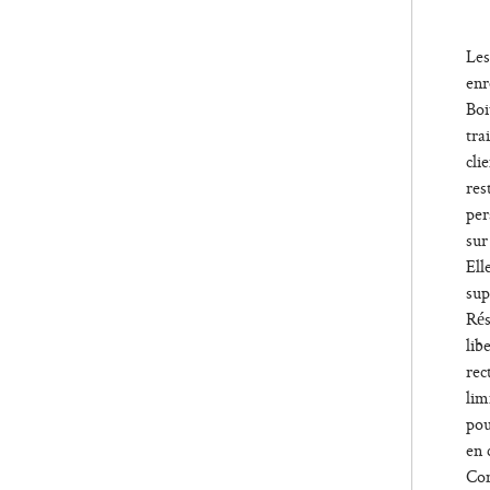
obl
Les
enr
Boi
tra
cli
res
per
sur
Ell
sup
Rés
lib
rec
lim
pou
en 
Con