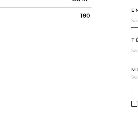
E
180
T
M
* 