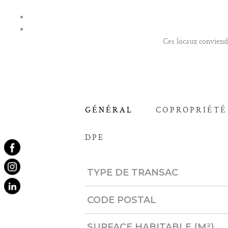
Ces locaux conviendr
GÉNÉRAL
COPROPRIÉTÉ
DPE
Caractérisque
Valeurs
TYPE DE TRANSAC
CODE POSTAL
SURFACE HABITABLE (M²)