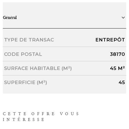
Général
Caractérisque
Valeurs
TYPE DE TRANSAC
ENTREPÔT
CODE POSTAL
38170
SURFACE HABITABLE (M²)
45 M²
SUPERFICIE (M²)
45
CETTE OFFRE
VOUS
INTÉRESSE