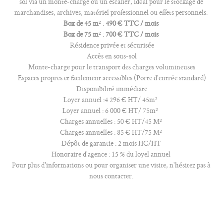
sol via un monte-charge ou un escalier, idéal pour le stockage de
marchandises, archives, matériel professionnel ou effets personnels.
Box de 45 m²
:
490 € TTC / mois
Box de 75 m²
:
700 € TTC / mois
Résidence privée et sécurisée
Accès en sous-sol
Monte-charge pour le transport des charges volumineuses
Espaces propres et facilement accessibles (Porte d'entrée standard)
Disponibilité immédiate
Loyer annuel :4 296 € HT/ 45m²
Loyer annuel : 6 000 € HT/ 75m²
Charges annuelles : 50 € HT/45 M²
Charges annuelles : 85 € HT/75 M²
Dépôt de garantie : 2 mois HC/HT
Honoraire d'agence : 15 % du loyel annuel
Pour plus d'informations ou pour organiser une visite, n'hésitez pas à
nous contacter.