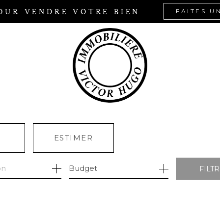
OUR VENDRE VOTRE BIEN
FAITES U
R
ESTIMER
Budget
FILT
ÉE
MO PRO