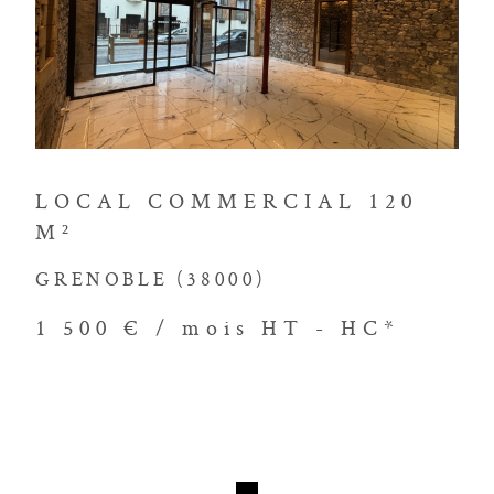
 de vie. Louer avec
VOIR LE BIEN
go, c'est la garantie d'un processus
nement personnalisé.
tre agence
LOCAL COMMERCIAL 120
M²
re immobilière avec notre agence
GRENOBLE (38000)
notre équipe expérimentée. Nous sommes
questions, discuter de vos projets et
1 500 € / mois
HT - HC*
ssaires pour prendre des décisions
 l'agence Immobilière Victor Hugo pour
rétisation de vos rêves immobiliers.