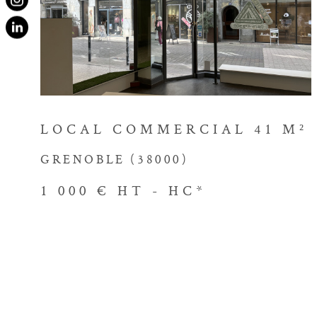
à vos besoins et à votre style
VOIR LE BIEN
l'agence Immobilière Victor Hu
transparent et d'un accompag
Contacter no
immobilière
LOCAL COMMERCIAL 41 M²
GRENOBLE (38000)
Prêt à démarrer votre aventu
? Contactez dès maintenant 
1 000 €
HT - HC*
là pour répondre à toutes vos 
vous fournir les conseils néce
éclairées. Faites confiance à
vous accompagner vers la conc