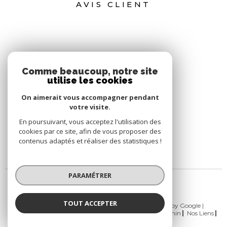
AVIS CLIENT
Comme beaucoup, notre site
utilise les cookies
On aimerait vous accompagner pendant
votre visite.
En poursuivant, vous acceptez l'utilisation des
cookies par ce site, afin de vous proposer des
contenus adaptés et réaliser des statistiques !
PARAMÉTRER
TOUT ACCEPTER
© 2026 | Tous droits réservés | Traduction powered by Google |
Nos Honoraires
Plan Du Site
Mentions Légales
Admin
Nos Liens
Politique RGPD
Cookies