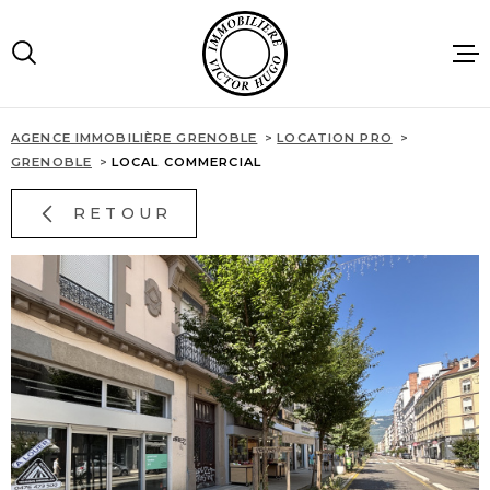
Aller
Aller
Aller
Aller
à
à
au
au
:
la
menu
contenu
recherche
principal
AGENCE IMMOBILIÈRE GRENOBLE
LOCATION PRO
ACCUEIL
GRENOBLE
LOCAL COMMERCIAL
RETOUR
VENTES
LOCATIONS
IMMOBILIE
PROFESSIO
AGENCE